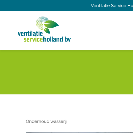
Ga
Ventilatie Service 
naar
inhoud
Onderhoud wasserij