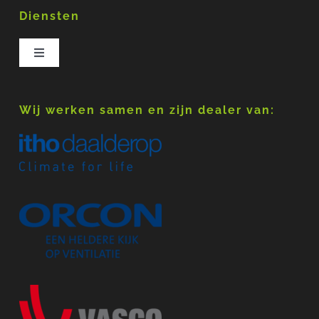
Diensten
Toggle
Navigation
Mechanische ventilatie
Wij werken samen en zijn dealer van:
WTW Unit
Camera inspectie