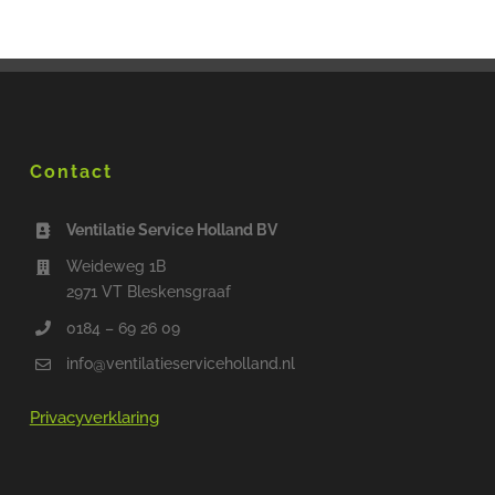
Contact
Ventilatie Service Holland BV
Weideweg 1B
2971 VT Bleskensgraaf
0184 – 69 26 09
info@ventilatieserviceholland.nl
Privacyverklaring