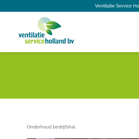
Ga
Ventilatie Service 
naar
inhoud
Onderhoud bedrijfshal