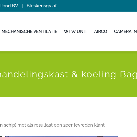
Holland BV | Bleskensgraaf
MECHANISCHE VENTILATIE
WTW UNIT
AIRCO
CAMERA IN
andelingskast & koeling Ba
schip) met als resultaat een zeer tevreden klant.