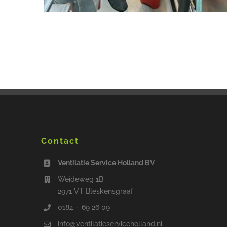
Contact
Ventilatie Service Holland BV
Weideweg 1B
2971 VT Bleskensgraaf
0184 – 69 26 09
info@ventilatieserviceholland.nl