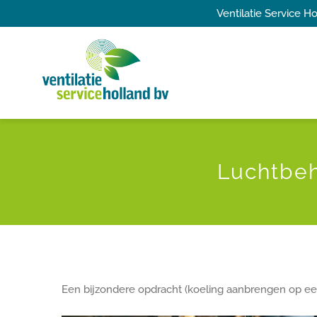
Ga
Ventilatie Service 
naar
inhoud
Luchtbeh
Een bijzondere opdracht (koeling aanbrengen op een 